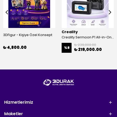
Creality
3DFigur - Kişiye Özel Konsept
Creality Sermoon P1 All-in-One 3D Tarayıcı
₺ 239,000.00
₺ 4,800.00
%
8
₺ 219,000.00
Hizmetlerimiz
Maketler