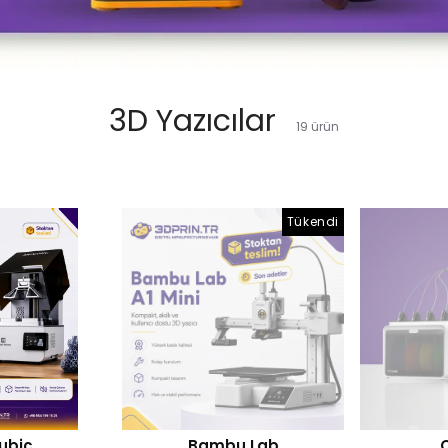
3D Yazıcılar
19
ürün
Tükendi
ubic
Bambu Lab
C