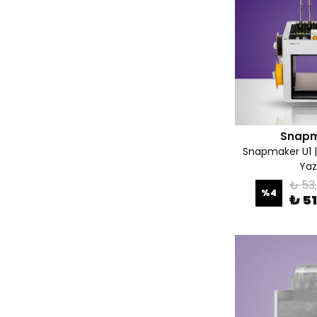
Snap
Snapmaker U1 |
Yaz
₺ 53
%
4
₺ 5