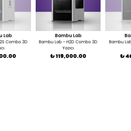
u Lab
Bambu Lab
Ba
H2S Combo 3D
Bambu Lab - H2D Combo 3D
Bambu Lab
ıcı
Yazıcı
000.00
₺ 119,000.00
₺ 4