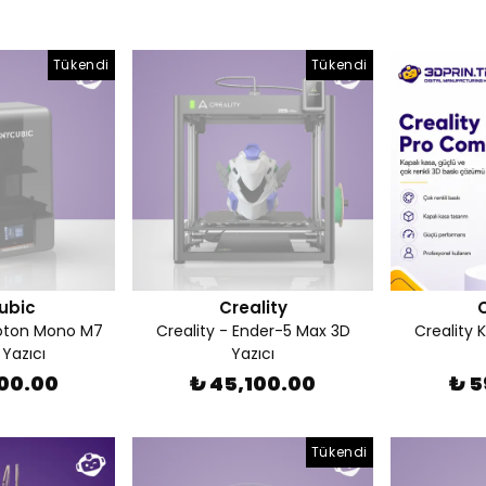
Tükendi
Tükendi
ubic
Creality
C
oton Mono M7
Creality - Ender-5 Max 3D
Creality
Yazıcı
Yazıcı
500.00
₺ 45,100.00
₺ 5
Tükendi