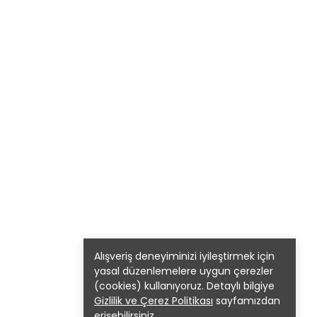
Alışveriş deneyiminizi iyileştirmek için
yasal düzenlemelere uygun çerezler
(cookies) kullanıyoruz. Detaylı bilgiye
Gizlilik ve Çerez Politikası
sayfamızdan
erişebilirsiniz.