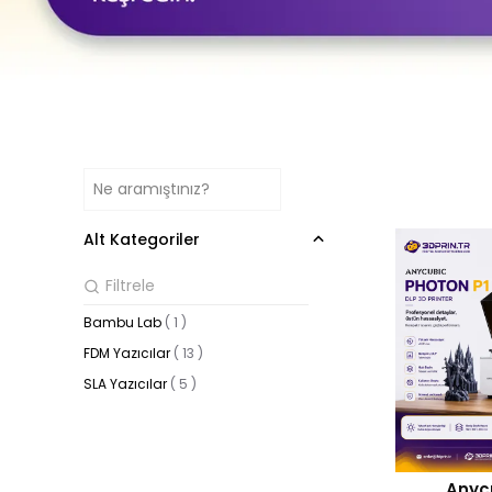
Alt Kategoriler
Bambu Lab
(
1
)
FDM Yazıcılar
(
13
)
SLA Yazıcılar
(
5
)
Anyc