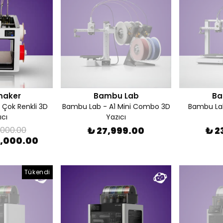
maker
Bambu Lab
Ba
 Çok Renkli 3D
Bambu Lab - A1 Mini Combo 3D
Bambu La
ıcı
Yazıcı
,000.00
₺ 27,999.00
₺ 2
1,000.00
Tükendi