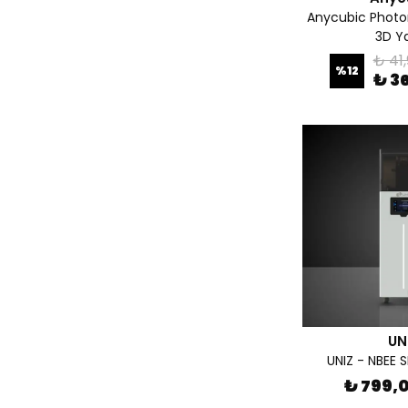
Anycubic Photon
3D Ya
₺ 41
%
12
₺ 3
UN
UNIZ - NBEE S
₺ 799,