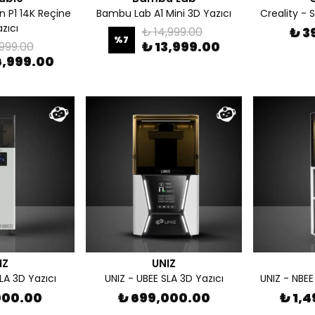
 P1 14K Reçine
Bambu Lab A1 Mini 3D Yazıcı
Creality - 
zıcı
₺ 14,999.00
₺ 3
%
7
₺ 13,999.00
,999.00
6,999.00
IZ
UNIZ
LA 3D Yazıcı
UNIZ - UBEE SLA 3D Yazıcı
UNIZ - NBEE
000.00
₺ 699,000.00
₺ 1,