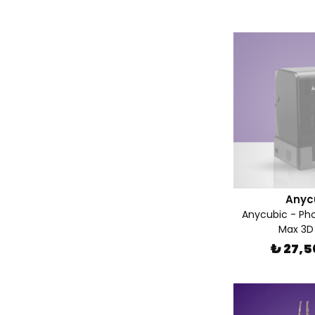
Anyc
Anycubic - Ph
Max 3D 
₺ 27,