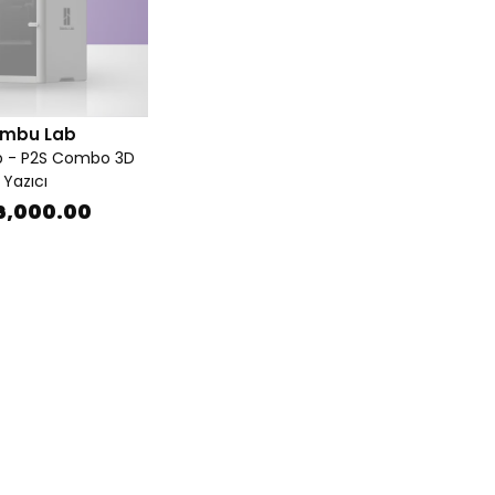
mbu Lab
 - P2S Combo 3D
Yazıcı
6,000.00