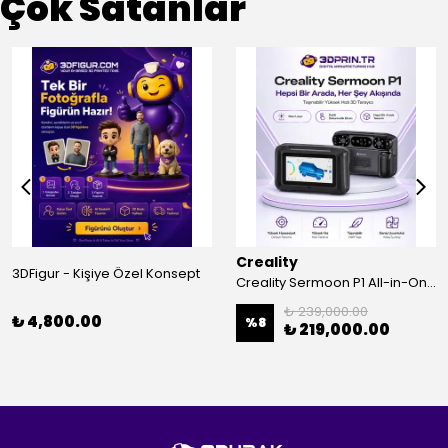
Çok Satanlar
Creality
3DFigur - Kişiye Özel Konsept
Creality Sermoon P1 All-in-One 3D Tarayıcı
₺ 239,000.00
₺ 4,800.00
%
8
₺ 219,000.00