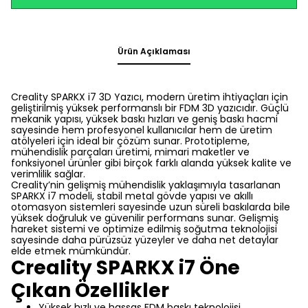
Ürün Açıklaması
Creality SPARKX i7 3D Yazıcı, modern üretim ihtiyaçları için
geliştirilmiş yüksek performanslı bir FDM 3D yazıcıdır. Güçlü
mekanik yapısı, yüksek baskı hızları ve geniş baskı hacmi
sayesinde hem profesyonel kullanıcılar hem de üretim
atölyeleri için ideal bir çözüm sunar. Prototipleme,
mühendislik parçaları üretimi, mimari maketler ve
fonksiyonel ürünler gibi birçok farklı alanda yüksek kalite ve
verimlilik sağlar.
Creality’nin gelişmiş mühendislik yaklaşımıyla tasarlanan
SPARKX i7 modeli, stabil metal gövde yapısı ve akıllı
otomasyon sistemleri sayesinde uzun süreli baskılarda bile
yüksek doğruluk ve güvenilir performans sunar. Gelişmiş
hareket sistemi ve optimize edilmiş soğutma teknolojisi
sayesinde daha pürüzsüz yüzeyler ve daha net detaylar
elde etmek mümkündür.
Creality SPARKX i7 Öne
Çıkan Özellikler
Yüksek hızlı ve hassas FDM baskı teknolojisi