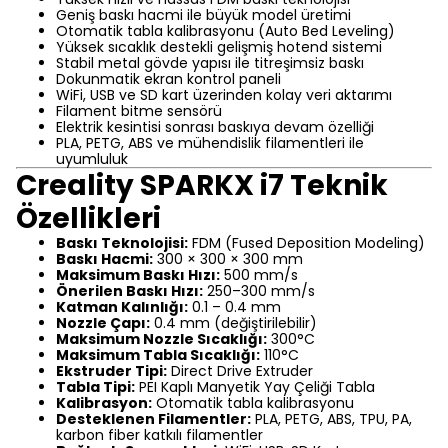
Geniş baskı hacmi ile büyük model üretimi
Otomatik tabla kalibrasyonu (Auto Bed Leveling)
Yüksek sıcaklık destekli gelişmiş hotend sistemi
Stabil metal gövde yapısı ile titreşimsiz baskı
Dokunmatik ekran kontrol paneli
WiFi, USB ve SD kart üzerinden kolay veri aktarımı
Filament bitme sensörü
Elektrik kesintisi sonrası baskıya devam özelliği
PLA, PETG, ABS ve mühendislik filamentleri ile
uyumluluk
Creality SPARKX i7 Teknik
Özellikleri
Baskı Teknolojisi:
FDM (Fused Deposition Modeling)
Baskı Hacmi:
300 × 300 × 300 mm
Maksimum Baskı Hızı:
500 mm/s
Önerilen Baskı Hızı:
250–300 mm/s
Katman Kalınlığı:
0.1 – 0.4 mm
Nozzle Çapı:
0.4 mm (değiştirilebilir)
Maksimum Nozzle Sıcaklığı:
300°C
Maksimum Tabla Sıcaklığı:
110°C
Ekstruder Tipi:
Direct Drive Extruder
Tabla Tipi:
PEI Kaplı Manyetik Yay Çeliği Tabla
Kalibrasyon:
Otomatik tabla kalibrasyonu
Desteklenen Filamentler:
PLA, PETG, ABS, TPU, PA,
karbon fiber katkılı filamentler