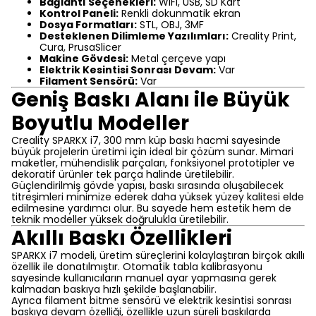
Bağlantı Seçenekleri:
WiFi, USB, SD Kart
Kontrol Paneli:
Renkli dokunmatik ekran
Dosya Formatları:
STL, OBJ, 3MF
Desteklenen Dilimleme Yazılımları:
Creality Print,
Cura, PrusaSlicer
Makine Gövdesi:
Metal çerçeve yapı
Elektrik Kesintisi Sonrası Devam:
Var
Filament Sensörü:
Var
Geniş Baskı Alanı ile Büyük
Boyutlu Modeller
Creality SPARKX i7, 300 mm küp baskı hacmi sayesinde
büyük projelerin üretimi için ideal bir çözüm sunar. Mimari
maketler, mühendislik parçaları, fonksiyonel prototipler ve
dekoratif ürünler tek parça halinde üretilebilir.
Güçlendirilmiş gövde yapısı, baskı sırasında oluşabilecek
titreşimleri minimize ederek daha yüksek yüzey kalitesi elde
edilmesine yardımcı olur. Bu sayede hem estetik hem de
teknik modeller yüksek doğrulukla üretilebilir.
Akıllı Baskı Özellikleri
SPARKX i7 modeli, üretim süreçlerini kolaylaştıran birçok akıllı
özellik ile donatılmıştır. Otomatik tabla kalibrasyonu
sayesinde kullanıcıların manuel ayar yapmasına gerek
kalmadan baskıya hızlı şekilde başlanabilir.
Ayrıca filament bitme sensörü ve elektrik kesintisi sonrası
baskıya devam özelliği, özellikle uzun süreli baskılarda