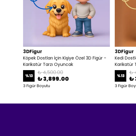
3DFigur
3DFigur
Köpek Dostları İçin Kişiye Özel 3D Figür -
Kedi Dostl
Karikatür Tarzı Oyuncak
Karikatür
₺ 4,500.00
₺ 
%
13
%
13
₺ 3,899.00
₺ 
3 Figür Boyutu
3 Figür Boy