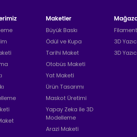
erimiz
Maketler
Mağaz
pleme
Büyük Baskı
Filament
tim
Ödül ve Kupa
3D Yazıc
keti
Tarihi Maket
3D Yazıc
ama
Otobüs Maketi
ı
Yat Maketi
kı
Ürün Tasarımı
lleme
Maskot Üretimi
keti
Yapay Zeka ile 3D
Modelleme
Maket
Arazi Maketi