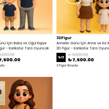
3DFigur
ünü İçin Baba ve Oğul Kişiye
Anneler Günü İçin Anne ve Kız K
gür - Karikatür Tarzı Oyuncak
3D Figür - Karikatür Tarzı Oyun
9,000.00
₺ 9,000.00
%
17
7,500.00
₺ 7,500.00
utu
3 Figür Boyutu