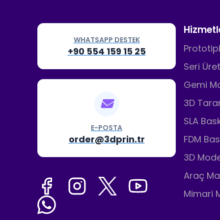
Hizmetl
WHATSAPP DESTEK
Prototi
+90 554 159 15 25
Seri Üre
Gemi Ma
3D Tar
SLA Bask
E-POSTA
order@3dprin.tr
FDM Bas
3D Mode
Araç Ma
Mimari 