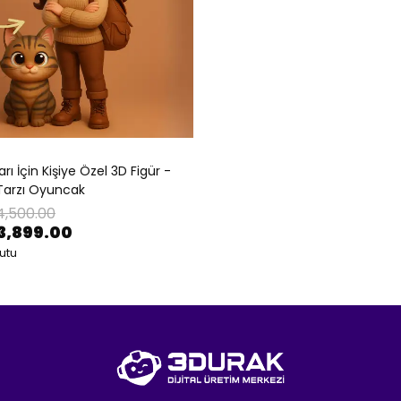
arı İçin Kişiye Özel 3D Figür -
 Tarzı Oyuncak
4,500.00
3,899.00
utu