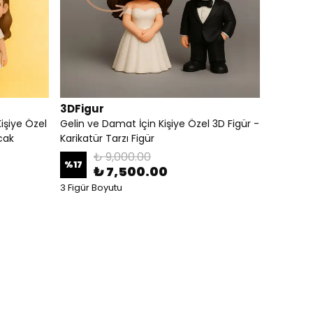
3DFigur
işiye Özel
Gelin ve Damat İçin Kişiye Özel 3D Figür -
cak
Karikatür Tarzı Figür
₺ 9,000.00
%
17
₺ 7,500.00
3 Figür Boyutu