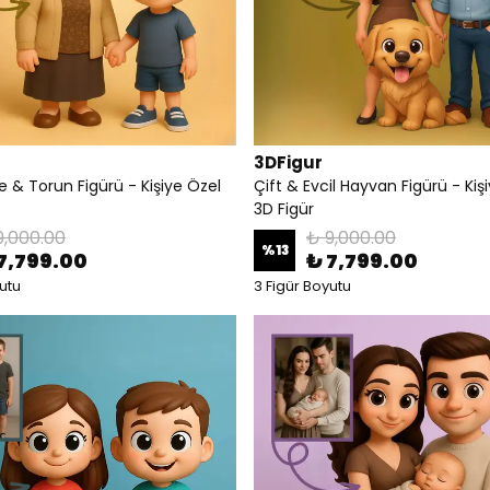
3DFigur
 & Torun Figürü - Kişiye Özel
Çift & Evcil Hayvan Figürü - Kiş
3D Figür
9,000.00
₺ 9,000.00
%
13
7,799.00
₺ 7,799.00
utu
3 Figür Boyutu