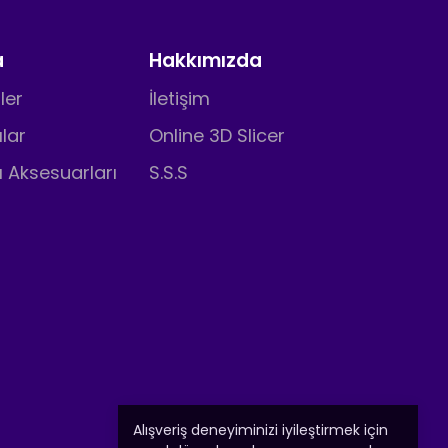
a
Hakkımızda
ler
İletişim
ılar
Online 3D Slicer
ı Aksesuarları
S.S.S
Alışveriş deneyiminizi iyileştirmek için