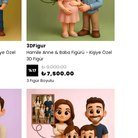
3DFigur
iye Özel
Hamile Anne & Baba Figürü - Kişiye Özel
3D Figür
₺ 9,000.00
%
17
₺ 7,500.00
3 Figür Boyutu