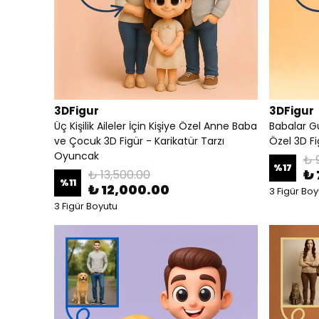
3DFigur
3DFigur
Üç Kişilik Aileler İçin Kişiye Özel Anne Baba
Babalar G
ve Çocuk 3D Figür - Karikatür Tarzı
Özel 3D Fi
Oyuncak
₺ 
%
17
₺ 
₺ 13,500.00
%
11
₺ 12,000.00
3 Figür Boy
3 Figür Boyutu