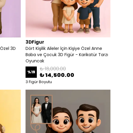
3DFigur
 Özel 3D
Dört Kişilik Aileler İçin Kişiye Özel Anne
Baba ve Çocuk 3D Figür - Karikatür Tarzı
Oyuncak
₺ 18,000.00
%
19
₺ 14,500.00
3 Figür Boyutu