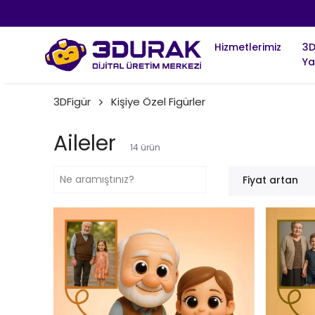
Hizmetlerimiz
3
Ya
3DFigür
Kişiye Özel Figürler
Aileler
14
ürün
Fiyat artan