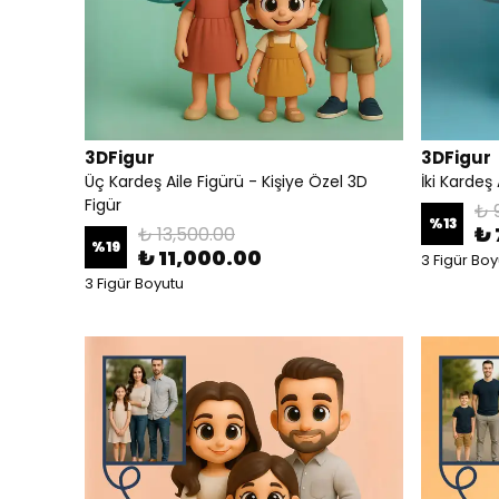
3DFigur
3DFigur
Üç Kardeş Aile Figürü - Kişiye Özel 3D
İki Kardeş 
Figür
₺ 
%
13
₺ 
₺ 13,500.00
%
19
₺ 11,000.00
3 Figür Boy
3 Figür Boyutu