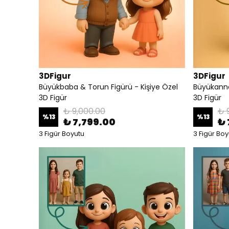
3DFigur
3DFigur
Büyükbaba & Torun Figürü - Kişiye Özel
Büyükanne
3D Figür
3D Figür
₺ 9,000.00
₺ 
%
13
%
13
₺ 7,799.00
₺ 
3 Figür Boyutu
3 Figür Boy