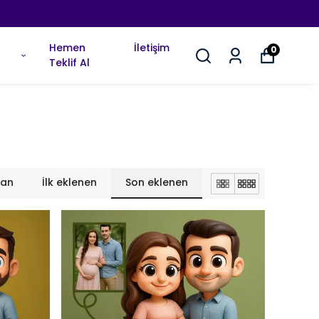
Hemen
İletişim
0
Teklif Al
lan
İlk eklenen
Son eklenen