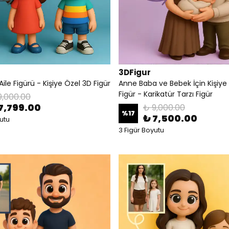
3DFigur
Aile Figürü - Kişiye Özel 3D Figür
Anne Baba ve Bebek İçin Kişiye
Figür - Karikatür Tarzı Figür
9,000.00
7,799.00
₺ 9,000.00
%
17
₺ 7,500.00
utu
3 Figür Boyutu