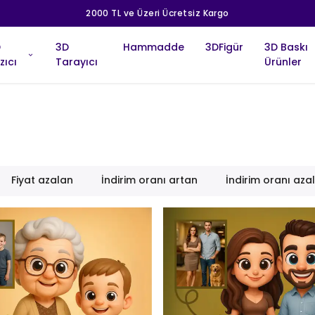
2000 TL ve Üzeri Ücretsiz Kargo
D
3D
Hammadde
3DFigür
3D Baskı
zıcı
Tarayıcı
Ürünler
Fiyat azalan
İndirim oranı artan
İndirim oranı aza