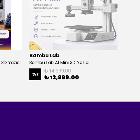
Bambu Lab
3DFig
 3D Yazıcı
Bambu Lab A1 Mini 3D Yazıcı
₺ 14,999.00
%
7
₺ 13,999.00
₺ 9,