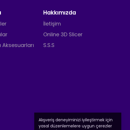
a
Hakkımızda
ler
İletişim
ılar
Online 3D Slicer
ı Aksesuarları
S.S.S
Alışveriş deneyiminizi iyileştirmek için
yasal düzenlemelere uygun çerezler