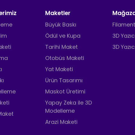
erimiz
Maketler
Mağaz
pleme
Büyük Baskı
Filament
tim
Ödül ve Kupa
3D Yazıc
keti
Tarihi Maket
3D Yazıc
ama
Otobüs Maketi
ı
Yat Maketi
kı
Ürün Tasarımı
lleme
Maskot Üretimi
keti
Yapay Zeka ile 3D
Modelleme
Maket
Arazi Maketi