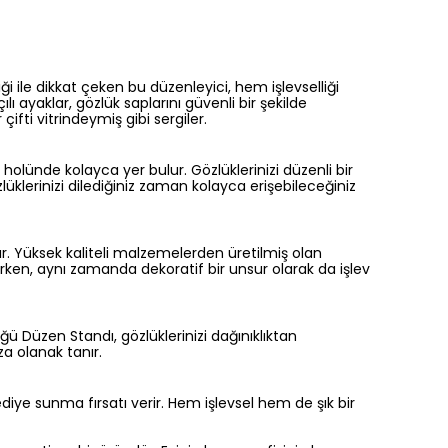
iği ile dikkat çeken bu düzenleyici, hem işlevselliği
lı ayaklar, gözlük saplarını güvenli bir şekilde
fti vitrindeymiş gibi sergiler.
lünde kolayca yer bulur. Gözlüklerinizi düzenli bir
üklerinizi dilediğiniz zaman kolayca erişebileceğiniz
ır. Yüksek kaliteli malzemelerden üretilmiş olan
urken, aynı zamanda dekoratif bir unsur olarak da işlev
ğü Düzen Standı, gözlüklerinizi dağınıklıktan
za olanak tanır.
diye sunma fırsatı verir. Hem işlevsel hem de şık bir