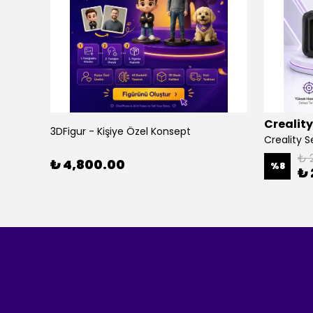
Creality
3DFigur - Kişiye Özel Konsept
Peynirci Fare Figürü - Sevimli Fare Mini Oyuncak
₺ 
₺ 4,800.00
%
8
₺ 