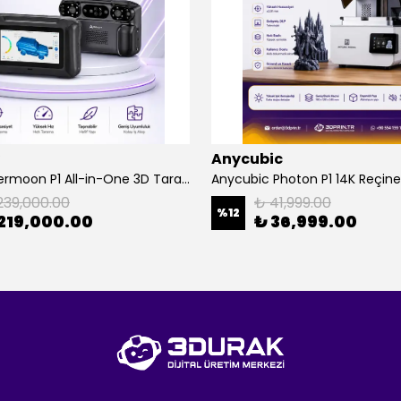
Anycubic
Creality Sermoon P1 All-in-One 3D Tarayıcı
Anycubic Photon P1 14K Reçine
239,000.00
₺ 41,999.00
%
12
219,000.00
₺ 36,999.00