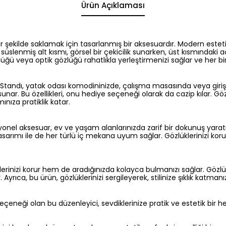
Ürün Açıklaması
 bir şekilde saklamak için tasarlanmış bir aksesuardır. Modern estet
slenmiş alt kısmı, görsel bir çekicilik sunarken, üst kısmındaki açı
 veya optik gözlüğü rahatlıkla yerleştirmenizi sağlar ve her bir çi
andı, yatak odası komodininizde, çalışma masasında veya giriş ho
ar. Bu özellikleri, onu hediye seçeneği olarak da cazip kılar. Gözl
nıza pratiklik katar.
iyonel aksesuar, ev ve yaşam alanlarınızda zarif bir dokunuş yarat
sarımı ile de her türlü iç mekana uyum sağlar. Gözlüklerinizi kor
lerinizi korur hem de aradığınızda kolayca bulmanızı sağlar. Gözlü
Ayrıca, bu ürün, gözlüklerinizi sergileyerek, stilinize şıklık katmanı
çeneği olan bu düzenleyici, sevdiklerinize pratik ve estetik bir he