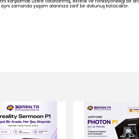
karşılamak üzere tasarlanmış, estetik ve fonksiyonelliği bir aray
n, aynı zamanda yaşam alanınıza zarif bir dokunuş katacaktır.