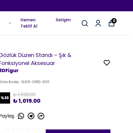
Hemen
İletişim
0
Teklif Al
Gözlük Düzen Standı – Şık &
Fonksiyonel Aksesuar
3DFigur
Ürün Kodu
:
GGS-ORD-001
₺ 1,529.00
%
33
₺ 1,019.00
Paylaş
: