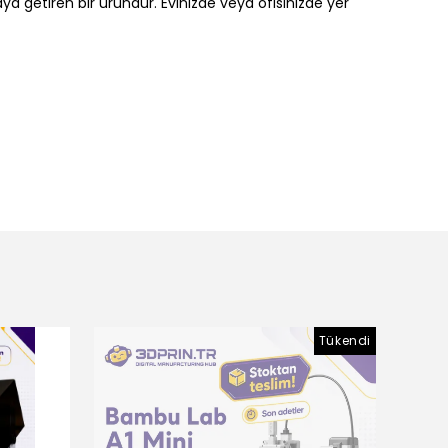
a getiren bir üründür. Evinizde veya ofisinizde yer
Tükendi