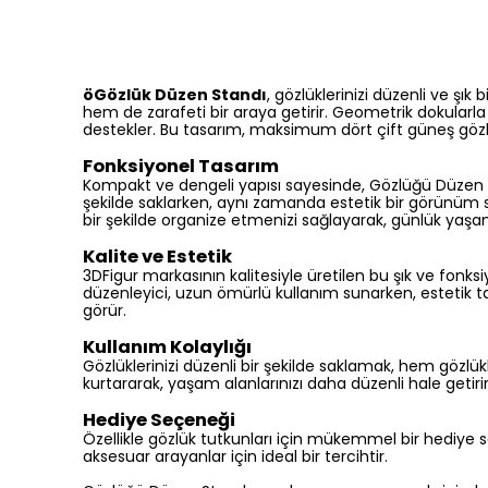
öGözlük Düzen Standı
, gözlüklerinizi düzenli ve şık
hem de zarafeti bir araya getirir. Geometrik dokularla sü
destekler. Bu tasarım, maksimum dört çift güneş gözlüğü
Fonksiyonel Tasarım
Kompakt ve dengeli yapısı sayesinde, Gözlüğü Düzen St
şekilde saklarken, aynı zamanda estetik bir görünüm sun
bir şekilde organize etmenizi sağlayarak, günlük yaşamı
Kalite ve Estetik
3DFigur markasının kalitesiyle üretilen bu şık ve fonks
düzenleyici, uzun ömürlü kullanım sunarken, estetik ta
görür.
Kullanım Kolaylığı
Gözlüklerinizi düzenli bir şekilde saklamak, hem gözlük
kurtararak, yaşam alanlarınızı daha düzenli hale getirir. 
Hediye Seçeneği
Özellikle gözlük tutkunları için mükemmel bir hediye se
aksesuar arayanlar için ideal bir tercihtir.