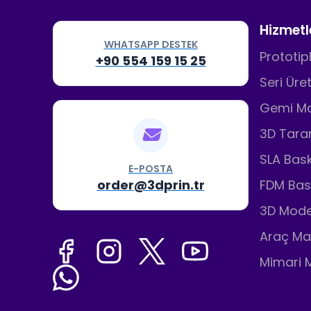
Hizmetl
WHATSAPP DESTEK
Prototi
+90 554 159 15 25
Seri Üre
Gemi Ma
3D Tar
SLA Bask
E-POSTA
order@3dprin.tr
FDM Bas
3D Mode
Araç Ma
Mimari 