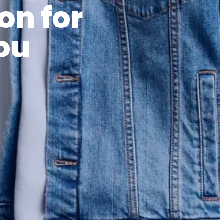
on for
ou