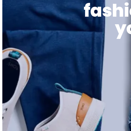
fashi
y