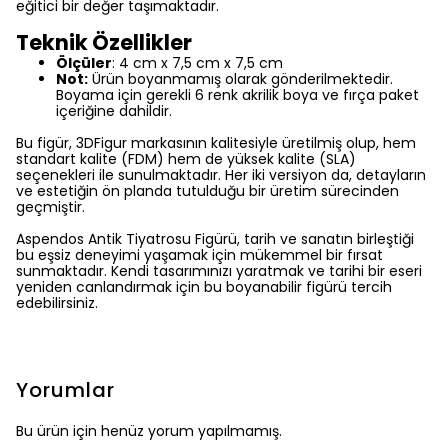
eğitici bir değer taşımaktadır.
Teknik Özellikler
Ölçüler
: 4 cm
x 7,5 cm x 7,5 cm
Not:
Ürün boyanmamış olarak gönderilmektedir.
Boyama için gerekli 6 renk akrilik boya ve fırça paket
içeriğine dahildir.
Bu figür, 3DFigur markasının kalitesiyle üretilmiş olup, hem
standart kalite (FDM) hem de yüksek kalite (SLA)
seçenekleri ile sunulmaktadır. Her iki versiyon da, detayların
ve estetiğin ön planda tutulduğu bir üretim sürecinden
geçmiştir.
Aspendos Antik Tiyatrosu Figürü, tarih ve sanatın birleştiği
bu eşsiz deneyimi yaşamak için mükemmel bir fırsat
sunmaktadır. Kendi tasarımınızı yaratmak ve tarihi bir eseri
yeniden canlandırmak için bu boyanabilir figürü tercih
edebilirsiniz.
Yorumlar
Bu ürün için henüz yorum yapılmamış.