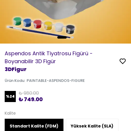
Aspendos Antik Tiyatrosu Figürü -
Boyanabilir 3D Figür
3DFigur
Ürün Kodu
:
PAINTABLE-ASPENDOS-FIGURE
₺ 980.00
%
24
₺ 749.00
Kalite
Standart Kalite (FDM)
Yüksek Kalite (SLA)