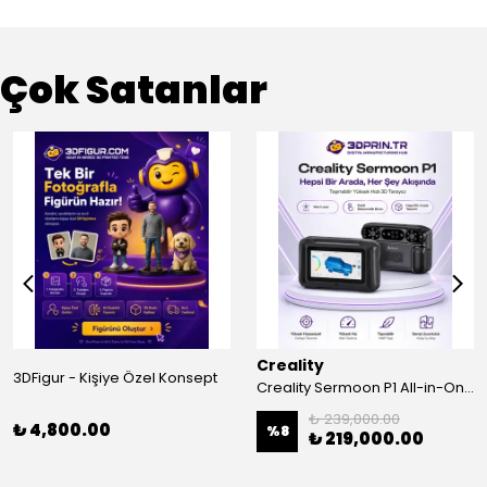
Çok Satanlar
Creality
3DFigur - Kişiye Özel Konsept
Creality Sermoon P1 All-in-One 3D Tarayıcı
₺ 239,000.00
₺ 4,800.00
%
8
₺ 219,000.00