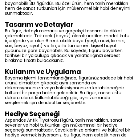
boyanabilir 3D figürdür. Bu özel ürün, hem tarih meraklıları
hem de sanat tutkunları için mükemmel bir hobi deneyimi
sunmaktadır.
Tasarım ve Detaylar
Bu figür, detaylı mimarisi ve gerçekçi tasarımı ile dikkat
çekmektedir. Tek renk (beyaz) olarak üretilen model, kutu
içeriğinde yer alan 6 renk akrilik boya (yeşil, mavi, kırmızı,
sarı, beyaz, siyah) ve fırça ile tamamen kişisel hayal
gücünüze göre boyanabilir. Bu sayede, figürü boyarken
tarihsel bir yolculuğa çıkacak ve yaratıcılığınızı serbest
bırakma fırsatı bulacaksınız.
Kullanım ve Uygulama
Boyama işlemi tamamlandığında, figürünüz sadece bir hobi
ürünü olmaktan çıkacak; aynı zamanda ev
dekorasyonunuza veya koleksiyonunuza katabileceğiniz
kültürel bir parça haline gelecektir. Bu figür, masa üstü
dekoru olarak kullanılabileceği gibi, aynı zamanda
sergilemek için de ideal bir seçenektir.
Hediye Seçeneği
Aspendos Antik Tiyatrosu Figürü, tarih meraklıları, sanat
severler ve hobi tutkunları için mükemmel bir hediye
seçeneği sunmaktadır. Sevdiklerinize anlamlı ve kültürel bir
hediye vermek istiyorsanız, bu figür, hem estetik hem de