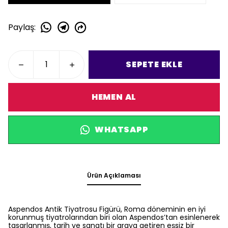
Paylaş
:
SEPETE EKLE
HEMEN AL
WHATSAPP
Ürün Açıklaması
Aspendos Antik Tiyatrosu Figürü, Roma döneminin en iyi
korunmuş tiyatrolarından biri olan Aspendos’tan esinlenerek
tasarlanmış, tarih ve sanatı bir araya getiren eşsiz bir