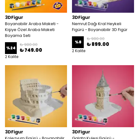
3DFigur
3DFigur
Boyanabilir Araba Maketi -
Nemrut Dağı Kral Heykeli
Kişiye Özel Araba Maketi
Figürü - Boyanabilir 3D Figür
Boyama Seti
₺ 980.00
%
8
₺ 899.00
₺ 980.00
%
24
₺ 749.00
2 Kalite
2 Kalite
3DFigur
3DFigur
Kolezyum Figürü - Boyanabilir
Galata Kulesi Figürü -