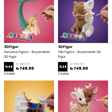
3DFigur
3DFigur
Denizkızı Figürü - Boyanabilir
Tilki Figürü - Boyanabilir 3D
3D Figür
Figür
₺ 980.00
₺ 980.00
%
24
%
24
₺ 749.00
₺ 749.00
2 Kalite
2 Kalite