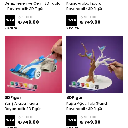
Deniz Feneri ve Gemi 3D Tablo
Klasik Araba Figürü -
- Boyanabilir 3D Figür
Boyanabilir 3D Figür
₺ 980.00
₺ 980.00
%
24
%
24
₺ 749.00
₺ 749.00
2 Kalite
2 Kalite
3DFigur
3DFigur
Yarış Araba Figürü -
Kuşlu Ağaç Takı Standı -
Boyanabilir 3D Figür
Boyanabilir 3D Figür
₺ 980.00
₺ 980.00
%
24
%
24
₺ 749.00
₺ 749.00