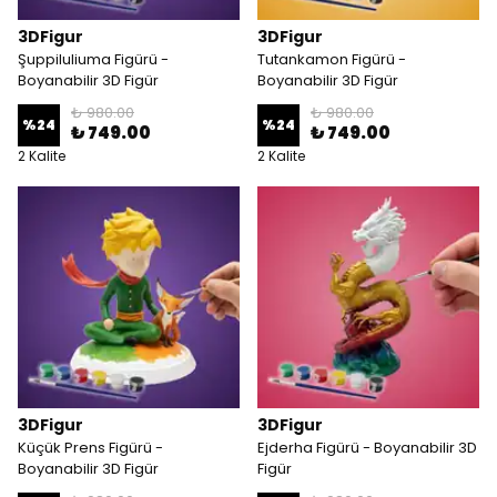
3DFigur
3DFigur
Şuppiluliuma Figürü -
Tutankamon Figürü -
Boyanabilir 3D Figür
Boyanabilir 3D Figür
₺ 980.00
₺ 980.00
%
24
%
24
₺ 749.00
₺ 749.00
2 Kalite
2 Kalite
3DFigur
3DFigur
Küçük Prens Figürü -
Ejderha Figürü - Boyanabilir 3D
Boyanabilir 3D Figür
Figür