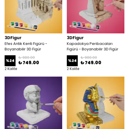
3DFigur
3DFigur
Efes Antik Kenti Figürü -
Kapadokya Peribacaları
Boyanabilir 3D Figür
Figürü - Boyanabilir 3D Figür
₺ 980.00
₺ 980.00
%
24
%
24
₺ 749.00
₺ 749.00
2 Kalite
2 Kalite