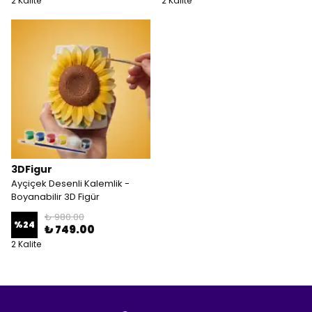
2 Kalite
2 Kalite
3DFigur
Ayçiçek Desenli Kalemlik -
Boyanabilir 3D Figür
₺ 980.00
%
24
₺ 749.00
2 Kalite