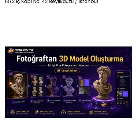
18/2 İç Kapı No: 42 Beylikdüzü / İstanbul