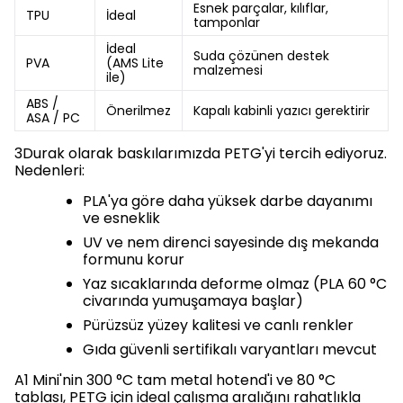
Esnek parçalar, kılıflar,
TPU
İdeal
tamponlar
İdeal
Suda çözünen destek
PVA
(AMS Lite
malzemesi
ile)
ABS /
Önerilmez
Kapalı kabinli yazıcı gerektirir
ASA / PC
3Durak olarak baskılarımızda PETG'yi tercih ediyoruz.
Nedenleri:
PLA'ya göre daha yüksek darbe dayanımı
ve esneklik
UV ve nem direnci sayesinde dış mekanda
formunu korur
Yaz sıcaklarında deforme olmaz (PLA 60 °C
civarında yumuşamaya başlar)
Pürüzsüz yüzey kalitesi ve canlı renkler
Gıda güvenli sertifikalı varyantları mevcut
A1 Mini'nin 300 °C tam metal hotend'i ve 80 °C
tablası, PETG için ideal çalışma aralığını rahatlıkla