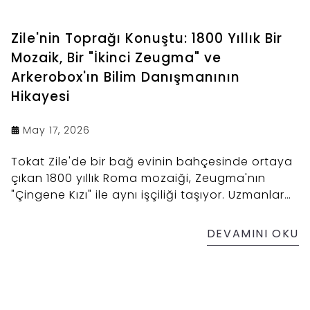
Zile'nin Toprağı Konuştu: 1800 Yıllık Bir
Mozaik, Bir "İkinci Zeugma" ve
Arkerobox'ın Bilim Danışmanının
Hikayesi
May 17, 2026
Tokat Zile'de bir bağ evinin bahçesinde ortaya
çıkan 1800 yıllık Roma mozaiği, Zeugma'nın
"Çingene Kızı" ile aynı işçiliği taşıyor. Uzmanlar
bölgeye "İkinci Zeugma" diyor. Bu önemli keşfin
başında, Arkerobox'ın ilk gününden beri bilim
DEVAMINI OKU
danışmanı olan Dr. Semih Yaşar Çizikci var. İşte
Anadolu'nun kalbinden çıkan bereket
mozaiğinin hikayesi.