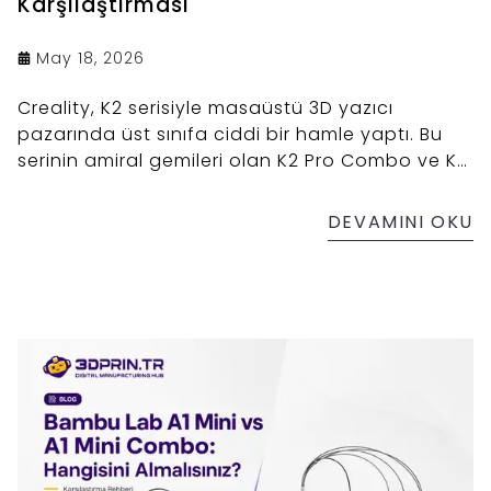
Karşılaştırması
May 18, 2026
Creality, K2 serisiyle masaüstü 3D yazıcı
pazarında üst sınıfa ciddi bir hamle yaptı. Bu
serinin amiral gemileri olan K2 Pro Combo ve K2
Plus Combo, her ikisi de "profesyonel" etiketiyle
satılan, çok renkli baskı yapabilen, aktif ısıtmalı
DEVAMINI OKU
kabine sahip cihazlar. İlk bakışta birbirine çok
benzeyen bu iki model, detayda ciddi farklara
sahip ve hangisini seçeceğiniz, kullanım
amacınıza göre tamamen değişiyor.