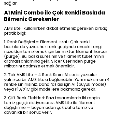
sağlar.
A1 Mini Combo ile Çok Renkli Baskıda
Bilmeniz Gerekenler
AMS Lite'ı kullanırken dikkat etmeniz gereken birkaç
pratik bilgi:
1. Renk Değişimi = Filament İsrafı: Çok renkli
baskılarda yazıcı, her renk geçişinde önceki rengi
nozuldan temizlemek için bir miktar filament harcar
(purge). Bu, baskı süresinin ve filament tüketiminin
artması anlamına gelir. Slicer üzerinden purge
miktarını optimize etmek önemlidir.
2. Tek AMS Lite = 4 Renk Sınırı: A1 serisi yazıcılar
yalnızca bir AMS Lite'a bağlanabilir. Yani maksimum 4
renkle sınırlısınız. Daha fazlası için A1 (büyük model)
veya P1S/X1C gibi modellere bakmanız gerekir.
3. Çift Renk Efektleri: Bazı tasarımlarda iki rengin
temiz geçişini istiyorsanız, AMS Lite ile filament
değiştirme — boyamadan çok daha temiz ve
dayanıklı bir sonuç verir.