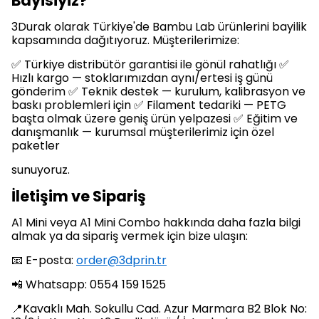
Bayisiyiz?
3Durak olarak Türkiye'de Bambu Lab ürünlerini bayilik
kapsamında dağıtıyoruz. Müşterilerimize:
✅ Türkiye distribütör garantisi ile gönül rahatlığı ✅
Hızlı kargo — stoklarımızdan aynı/ertesi iş günü
gönderim ✅ Teknik destek — kurulum, kalibrasyon ve
baskı problemleri için ✅ Filament tedariki — PETG
başta olmak üzere geniş ürün yelpazesi ✅ Eğitim ve
danışmanlık — kurumsal müşterilerimiz için özel
paketler
sunuyoruz.
İletişim ve Sipariş
A1 Mini veya A1 Mini Combo hakkında daha fazla bilgi
almak ya da sipariş vermek için bize ulaşın:
📧 E-posta:
order@3dprin.tr
📲 Whatsapp: 0554 159 1525
📍Kavaklı Mah. Sokullu Cad. Azur Marmara B2 Blok No: