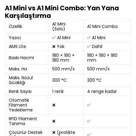
A1 Mini vs A1 Mini Combo: Yan Yana
Karşılaştırma
A1 Mini
Özellik
A1 Mini Combo
(Solo)
Yazıcı
✅ A1 Mini
✅ A1 Mini
AMS Lite
❌ Yok
✅ Dahil
180 × 180 ×
180 × 180 × 180
Baskı Hacmi
180 mm
mm
Maks. Hız
500 mm/s
500 mm/s
Maks. Nozul
300 °C
300 °C
Sıcaklığı
Renk Sayısı
1 renk
4 renge kadar
Otomatik
Filament
❌
✅
Yedekleme
RFID Filament
❌
✅
Tanıma
Çözünür Destek
❌ (pratikte
✅