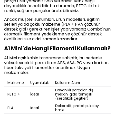
parça üretiyorsanız Solo yeterlidir. Renk değil
dayanıklılık önceliklidir bu durumda; PETG ile tek
renkli, sağlam parçalar üretebilirsiniz.
Ancak müşteri sunumları, ürün modelleri, eğitim
setleri ya da çoklu malzeme (PLA + PVA çözünür
destek gibi) gerektiren işler yapıyorsanız Combo'nun
otomatik filament yedekleme ve çözünür destek
özellikleri size ciddi zaman kazandırır.
A1 Mini'de Hangi Filamenti Kullanmalı?
A1 Mini açık kabin tasarımına sahiptir, bu nedenle
yüksek sıcaklık gerektiren ABS, ASA, PC veya karbon
fiber takviyeli filamentler önerilmez. Uygun
malzemeler:
Malzeme
Uyumluluk
Kullanım Alanı
Dayanıklı parçalar, dış
PETG ⭐
İdeal
mekan, gıda temaslı
(sertifikalı çeşitler)
Dekoratif, prototip, kolay
PLA
İdeal
baskı