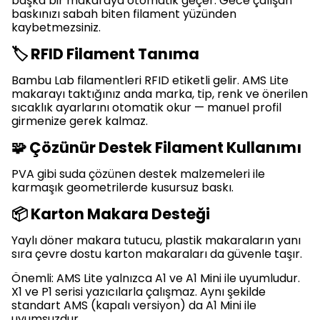
başka bir makaraya otomatik geçer. Gece çalışan
baskınızı sabah biten filament yüzünden
kaybetmezsiniz.
🏷️ RFID Filament Tanıma
Bambu Lab filamentleri RFID etiketli gelir. AMS Lite
makarayı taktığınız anda marka, tip, renk ve önerilen
sıcaklık ayarlarını otomatik okur — manuel profil
girmenize gerek kalmaz.
🧩 Çözünür Destek Filament Kullanımı
PVA gibi suda çözünen destek malzemeleri ile
karmaşık geometrilerde kusursuz baskı.
📦 Karton Makara Desteği
Yaylı döner makara tutucu, plastik makaraların yanı
sıra çevre dostu karton makaraları da güvenle taşır.
Önemli: AMS Lite yalnızca A1 ve A1 Mini ile uyumludur.
X1 ve P1 serisi yazıcılarla çalışmaz. Aynı şekilde
standart AMS (kapalı versiyon) da A1 Mini ile
uyumsuzdur.