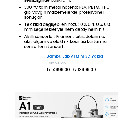
sessizliğinde baskı alın.
300 °C tam metal hotend: PLA, PETG, TPU
gibi yaygın malzemelerde profesyonel
sonuçlar.
Tek tıkla değişebilen nozul: 0.2, 0.4, 0.6, 0.8
mm seçenekleriyle hem detay hem hız.
Akıllı sensörler: Filament bitiş, dolanma,
akış ölçüm ve elektrik kesintisi kurtarma
sensörleri standart.
Bambu Lab A1 Mini 3D Yazıcı
Bambu Lab
₺ 14999.00
₺ 13999.00