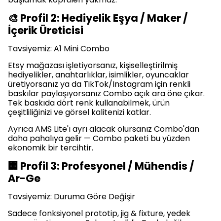
🎨 Profil 2: Hediyelik Eşya / Maker /
İçerik Üreticisi
Tavsiyemiz: A1 Mini Combo
Etsy mağazası işletiyorsanız, kişiselleştirilmiş
hediyelikler, anahtarlıklar, isimlikler, oyuncaklar
üretiyorsanız ya da TikTok/Instagram için renkli
baskılar paylaşıyorsanız Combo açık ara öne çıkar.
Tek baskıda dört renk kullanabilmek, ürün
çeşitliliğinizi ve görsel kalitenizi katlar.
Ayrıca AMS Lite'ı ayrı alacak olursanız Combo'dan
daha pahalıya gelir — Combo paketi bu yüzden
ekonomik bir tercihtir.
🏢 Profil 3: Profesyonel / Mühendis /
Ar-Ge
Tavsiyemiz: Duruma Göre Değişir
Sadece fonksiyonel prototip, jig & fixture, yedek