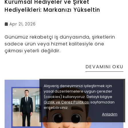
Kurumsal Hediyeler ve Şirket
Hediyelikleri: Markanızı Yükseltin
Apr 21, 2026
Günümüz rekabetçi iş dünyasında, şirketlerin
sadece ürün veya hizmet kalitesiyle öne
çıkması yeterli değildir.
DEVAMINI OKU
Alışveriş deneyiminizi iyileştirmek için
yasal düzenlemelere uygun çerezler
(cookies) kullanıyoruz. Detaylı bilgiye
Gizlilik ve Çerez Politikası
sayfamızdan
erişebilirsiniz.
Anladım