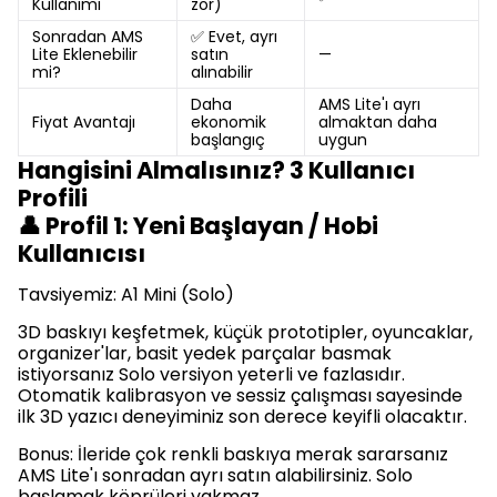
Kullanımı
zor)
Sonradan AMS
✅ Evet, ayrı
Lite Eklenebilir
satın
—
mi?
alınabilir
Daha
AMS Lite'ı ayrı
Fiyat Avantajı
ekonomik
almaktan daha
başlangıç
uygun
Hangisini Almalısınız? 3 Kullanıcı
Profili
👤 Profil 1: Yeni Başlayan / Hobi
Kullanıcısı
Tavsiyemiz: A1 Mini (Solo)
3D baskıyı keşfetmek, küçük prototipler, oyuncaklar,
organizer'lar, basit yedek parçalar basmak
istiyorsanız Solo versiyon yeterli ve fazlasıdır.
Otomatik kalibrasyon ve sessiz çalışması sayesinde
ilk 3D yazıcı deneyiminiz son derece keyifli olacaktır.
Bonus: İleride çok renkli baskıya merak sararsanız
AMS Lite'ı sonradan ayrı satın alabilirsiniz. Solo
başlamak köprüleri yakmaz.