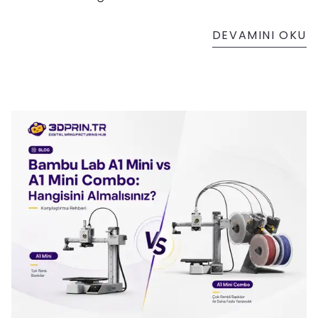
Plus Combo, her ikisi de "profesyonel" etiketiyle
satılan, çok renkli baskı yapabilen, aktif ısıtmalı
DEVAMINI OKU
kabine sahip cihazlar. İlk bakışta birbirine çok
benzeyen bu iki model, detayda ciddi farklara
sahip ve hangisini seçeceğiniz, kullanım
amacınıza göre tamamen değişiyor.