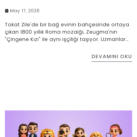
May 17, 2026
Tokat Zile'de bir bağ evinin bahçesinde ortaya
çıkan 1800 yıllık Roma mozaiği, Zeugma'nın
"Çingene Kızı" ile aynı işçiliği taşıyor. Uzmanlar
bölgeye "İkinci Zeugma" diyor. Bu önemli keşfin
başında, Arkerobox'ın ilk gününden beri bilim
DEVAMINI OKU
danışmanı olan Dr. Semih Yaşar Çizikci var. İşte
Anadolu'nun kalbinden çıkan bereket
mozaiğinin hikayesi.