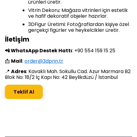
ürünleri üretir.
Vitrin Dekoru: Mağaza vitrinleri için estetik
ve hafif dekoratif objeler hazırlar.
3DFigur Üretimi: Fotoğraflardan kişiye özel
gerçekçi figürler ve heykelcikler üretir.
İletişim
📲 WhatsApp Destek Hattı
: +90 554 159 15 25
📩
Mail
:
order@3dprin.tr
📍
Adres
: Kavaklı Mah. Sokullu Cad. Azur Marmara B2
Blok No: 18/2 İç Kapı No: 42 Beylikdüzü / İstanbul
Teklif Al