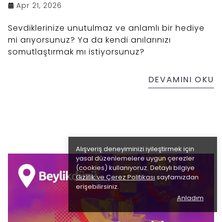
Apr 21, 2026
Sevdiklerinize unutulmaz ve anlamlı bir hediye
mi arıyorsunuz? Ya da kendi anılarınızı
somutlaştırmak mı istiyorsunuz?
DEVAMINI OKU
Alışveriş deneyiminizi iyileştirmek için
yasal düzenlemelere uygun çerezler
(cookies) kullanıyoruz. Detaylı bilgiye
Gizlilik ve Çerez Politikası
sayfamızdan
erişebilirsiniz.
Anladım